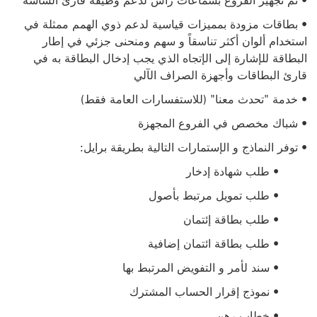
• تم تجهيز الفروع بسماعات رأس لدعم وظيفة قارئ الشاشة
• بطاقات مزودة بمميزات قياسية لدعم ذوي الهمم ممثلة في
استخدام ألوان أكثر تناسقاً و سهم ومنحنى جزئي في إطار
البطاقة للإشارة إلى الإتجاه الذي يجب إدخال البطاقة به في
قارئ البطاقات وأجهزة الصراف الآلي
• خدمة "تحدث معنا" (للاستفسارات العامة فقط)
• شباك مخصص في الفروع المجهزة
• توفر النماذج و الإستمارات التالية بطريقة برايل:
• طلب شهادة إدخار
• طلب تمويل مرتبط بأصول
• طلب بطاقة إئتمان
• طلب بطاقة ائتمان إضافية
• سند لأمر و التفويض المرتبط بها
• نموذج إقرار الحساب المشترك
• خطاب رهن