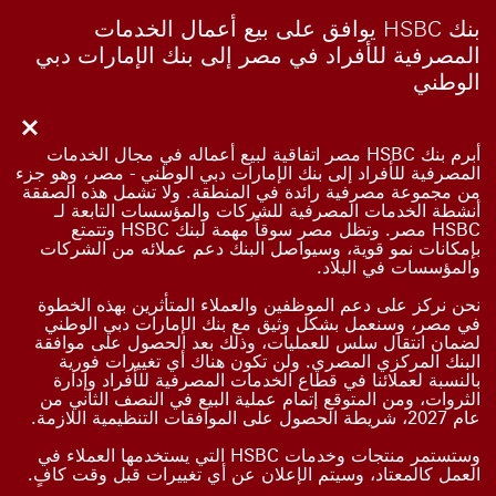
بنك HSBC يوافق على بيع أعمال الخدمات
المصرفية للأفراد في مصر إلى بنك الإمارات دبي
الوطني
Close
أبرم بنك HSBC مصر اتفاقية لبيع أعماله في مجال الخدمات
المصرفية للأفراد إلى بنك الإمارات دبي الوطني - مصر، وهو جزء
من مجموعة مصرفية رائدة في المنطقة. ولا تشمل هذه الصفقة
أنشطة الخدمات المصرفية للشركات والمؤسسات التابعة لـ
HSBC مصر. وتظل مصر سوقاً مهمة لبنك HSBC وتتمتع
بإمكانات نمو قوية، وسيواصل البنك دعم عملائه من الشركات
والمؤسسات في البلاد.
نحن نركز على دعم الموظفين والعملاء المتأثرين بهذه الخطوة
في مصر، وسنعمل بشكل وثيق مع بنك الإمارات دبي الوطني
لضمان انتقال سلس للعمليات، وذلك بعد الحصول على موافقة
البنك المركزي المصري. ولن تكون هناك أي تغييرات فورية
بالنسبة لعملائنا في قطاع الخدمات المصرفية للأفراد وإدارة
الثروات، ومن المتوقع إتمام عملية البيع في النصف الثاني من
عام 2027، شريطة الحصول على الموافقات التنظيمية اللازمة.
وستستمر منتجات وخدمات HSBC التي يستخدمها العملاء في
العمل كالمعتاد، وسيتم الإعلان عن أي تغييرات قبل وقت كافٍ.