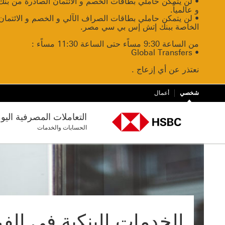
• لن يتمكن حاملي بطاقات الخصم و الائتمان الصادرة من بن
و عالمياً.
• لن يتمكن حاملي بطاقات الصراف الآلي و الخصم و الائتما
الخاصة ببنك إتش إس بي سي مصر.
من الساعة 9:30 مساًء حتى الساعة 11:30 مساًء :
• Global Transfers
نعتذر عن أي إزعاج .
شخصي
أعمال
التعاملات المصرفية اليو
الحسابات والخدمات
الخدمات البنكية في الف