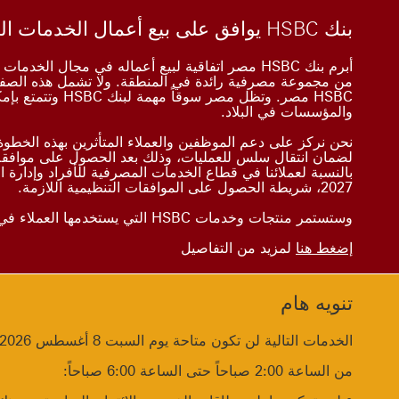
بنك HSBC يوافق على بيع أعمال الخدمات المصرفية للأفراد في مصر إلى بنك الإمارات دبي الوطني
Close
أبرم بنك HSBC مصر اتفاقية لبيع أعماله في مجال ا
من مجموعة مصرفية رائدة في المنطقة. ولا تشمل هذه الصفق
HSBC مصر. وتظل مص
والمؤسسات في البلاد.
نحن نركز على دعم الموظفين والعملاء المتأثرين بهذه الخط
لضمان انتقال سلس للعمليات، وذلك بعد الحصول على موافقة 
بالنسبة لعملائنا في قطاع الخدمات المصرفية للأفراد وإدارة ا
2027، شريطة الحصول على الموافقات التنظيمية اللازمة.
وستستمر منتجات وخدمات HSBC التي يستخدمها العملاء في العمل كالمعتاد، وسيتم الإعلان عن أي تغييرات قبل وقت كافٍ.
إضغط هنا
لمزيد من التفاصيل
تنويه هام
Close
الخدمات التالية لن تكون متاحة يوم السبت 8 أغسطس 2026 لقيامنا ببعض التحديثات لأنظمتنا:
من الساعة 2:00 صباحاً حتى الساعة 6:00 صباحاً: