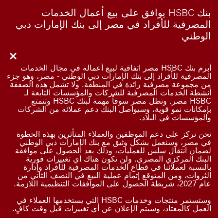
بنك HSBC يوافق على بيع أعمال الخدمات
المصرفية للأفراد في مصر إلى بنك الإمارات دبي
الوطني
Close
أبرم بنك HSBC مصر اتفاقية لبيع أعماله في مجال الخدمات
المصرفية للأفراد إلى بنك الإمارات دبي الوطني - مصر، وهو جزء
من مجموعة مصرفية رائدة في المنطقة. ولا تشمل هذه الصفقة
أنشطة الخدمات المصرفية للشركات والمؤسسات التابعة لـ
HSBC مصر. وتظل مصر سوقاً مهمة لبنك HSBC وتتمتع
بإمكانات نمو قوية، وسيواصل البنك دعم عملائه من الشركات
والمؤسسات في البلاد.
نحن نركز على دعم الموظفين والعملاء المتأثرين بهذه الخطوة
في مصر، وسنعمل بشكل وثيق مع بنك الإمارات دبي الوطني
لضمان انتقال سلس للعمليات، وذلك بعد الحصول على موافقة
البنك المركزي المصري. ولن تكون هناك أي تغييرات فورية
بالنسبة لعملائنا في قطاع الخدمات المصرفية للأفراد وإدارة
الثروات، ومن المتوقع إتمام عملية البيع في النصف الثاني من
عام 2027، شريطة الحصول على الموافقات التنظيمية اللازمة.
وستستمر منتجات وخدمات HSBC التي يستخدمها العملاء في
العمل كالمعتاد، وسيتم الإعلان عن أي تغييرات قبل وقت كافٍ.