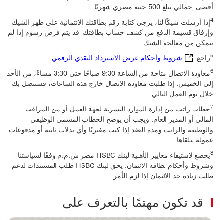
أقصى إجمالي يبلغ 500 جنيه مصري شهريًا.
4
إذا أرسلت شيكًا لنا، يرجى كتابة رقم بطاقتك الائتمانية على ظهر الشيك
وإرفاق قسيمة الدفع من كشف حساب بطاقتك. قد يتم فرض رسوم إذا لم
نتمكن من معالجة الشيك.
شروط وأحكام عرض ا
5
راجع
شروط وأحكام عرض الاسترداد النقدي الرقمي
6
معاودة الاتصال متاحة من الساعة 9:30 صباحًا حتى 3:30 مساءً، من الأحد
إلى الخميس. إذا طلبت معاودة الاتصال خارج هذه الساعات، فسنتصل بك
خلال يوم العمل التالي.
7
خطاب راتب من إدارة الموارد البشرية لجهة العمل أو من المراقب
المالي أو المدير العام. ويجب أن يوضح الخطاب المسمى الوظيفي
والوظيفة والراتب ومدة العقد إذا كنت مغتربًا وأي بدلات ثابتة أو مدفوعات
عمولة تتلقاها.
8
يخضع لاستيفاء معايير الأهلية لبنك HSBC مصر ش.م.م وفقًا لسياستنا
وشروط وأحكام بطاقة الائتمان. يحق لبنك HSBC طلب المستندات لدعم
طلب زيادة حد الائتمان إذا لزم الأمر.
قد تكون مهتمًا بالتعرف على