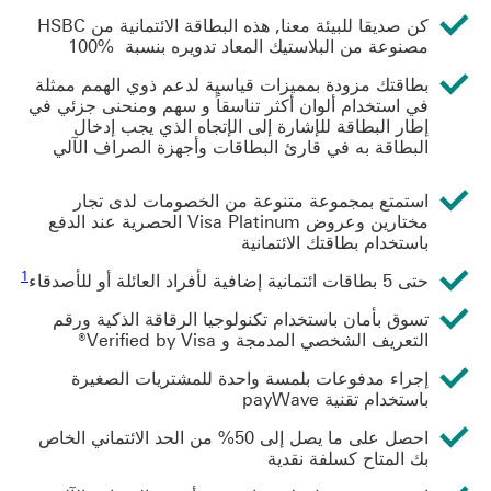
كن صديقا للبيئة معنا, هذه البطاقة الائتمانية من HSBC
مصنوعة من البلاستيك المعاد تدويره بنسبة %100
بطاقتك مزودة بمميزات قياسية لدعم ذوي الهمم ممثلة
في استخدام ألوان أكثر تناسقاً و سهم ومنحنى جزئي في
إطار البطاقة للإشارة إلى الإتجاه الذي يجب إدخال
البطاقة به في قارئ البطاقات وأجهزة الصراف الآلي
استمتع بمجموعة متنوعة من الخصومات لدى تجار
مختارين وعروض Visa Platinum الحصرية عند الدفع
باستخدام بطاقتك الائتمانية
1
حتى 5 بطاقات ائتمانية إضافية لأفراد العائلة أو للأصدقاء
تسوق بأمان باستخدام تكنولوجيا الرقاقة الذكية ورقم
التعريف الشخصي المدمجة و Verified by Visa®
إجراء مدفوعات بلمسة واحدة للمشتريات الصغيرة
باستخدام تقنية payWave
احصل على ما يصل إلى 50% من الحد الائتماني الخاص
بك المتاح كسلفة نقدية