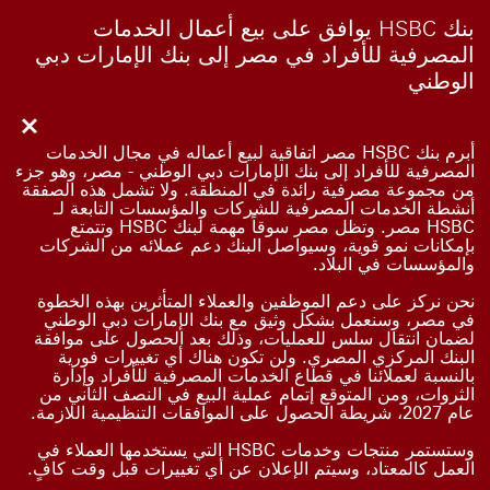
بنك HSBC يوافق على بيع أعمال الخدمات
المصرفية للأفراد في مصر إلى بنك الإمارات دبي
الوطني
Close
أبرم بنك HSBC مصر اتفاقية لبيع أعماله في مجال الخدمات
المصرفية للأفراد إلى بنك الإمارات دبي الوطني - مصر، وهو جزء
من مجموعة مصرفية رائدة في المنطقة. ولا تشمل هذه الصفقة
أنشطة الخدمات المصرفية للشركات والمؤسسات التابعة لـ
HSBC مصر. وتظل مصر سوقاً مهمة لبنك HSBC وتتمتع
بإمكانات نمو قوية، وسيواصل البنك دعم عملائه من الشركات
والمؤسسات في البلاد.
نحن نركز على دعم الموظفين والعملاء المتأثرين بهذه الخطوة
في مصر، وسنعمل بشكل وثيق مع بنك الإمارات دبي الوطني
لضمان انتقال سلس للعمليات، وذلك بعد الحصول على موافقة
البنك المركزي المصري. ولن تكون هناك أي تغييرات فورية
بالنسبة لعملائنا في قطاع الخدمات المصرفية للأفراد وإدارة
الثروات، ومن المتوقع إتمام عملية البيع في النصف الثاني من
عام 2027، شريطة الحصول على الموافقات التنظيمية اللازمة.
وستستمر منتجات وخدمات HSBC التي يستخدمها العملاء في
العمل كالمعتاد، وسيتم الإعلان عن أي تغييرات قبل وقت كافٍ.