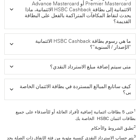
Premier Mastercard أو Advance Mastercard
الائتمانية إلى بطاقة HSBC Cashback الائتمانية، ماذا
يحدث لنقاط المكافآت المتراكمة بالفعل على البطاقة
القديمة؟
ما هي رسوم بطاقة HSBC Cashback الائتمانية
"الإصدار / السنوية"؟
متى سيتم إضافة مبلغ الاسترداد النقدي؟
كيف ساتابع المبالغ المستردة في بطاقة الائتمان الخاصة
بى؟
1
حتى 5 بطاقات ائتمانية إضافية لأفراد العائلة أو للأصدقاء على جميع
بطاقات ائتمان HSBC الخاصة بك
2
تطبق الشروط والأحكام
3
يتم حساب الاسترداد النقدي كنسبة مئوية من فئة الإنفاق ذات الصلة بحد