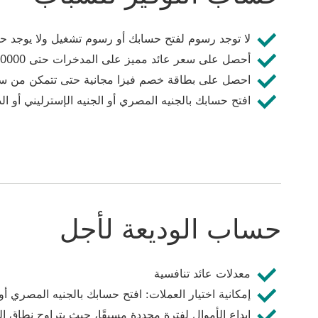
لا توجد رسوم لفتح حسابك أو رسوم تشغيل ولا يوجد حد
أحصل على سعر عائد مميز على المدخرات حتى 50000 جنيه مصري‏‎‎‏‏‎
احصل على بطاقة خصم فيزا مجانية حتى تتمكن من سح
افتح حسابك بالجنيه المصري أو الجنيه الإسترليني أو الد
حساب الوديعة لأجل
معدلات عائد تنافسية
إمكانية اختيار العملات: افتح حسابك بالجنيه المصري أو
إيداع الأموال لفترة محددة مسبقًا، حيث يتراوح نطاق المدة من أسبوع وا