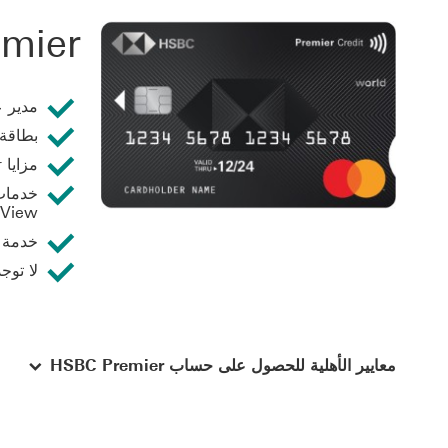
mier
مدير 
بطاقة ائتم
مزايا HSBC Premier
View لجميع حساباتك لدى HSBC
خدمة ت
لا توج
معايير الأهلية للحصول على حساب HSBC Premier