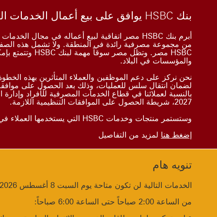
بنك HSBC يوافق على بيع أعمال الخدمات المصرفية للأفراد في مصر إلى بنك الإمارات دبي الوطني
Close
أبرم بنك HSBC مصر اتفاقية لبيع أعماله في مجال ا
من مجموعة مصرفية رائدة في المنطقة. ولا تشمل هذه الصفق
HSBC مصر. وتظل مص
والمؤسسات في البلاد.
نحن نركز على دعم الموظفين والعملاء المتأثرين بهذه الخط
لضمان انتقال سلس للعمليات، وذلك بعد الحصول على موافقة 
بالنسبة لعملائنا في قطاع الخدمات المصرفية للأفراد وإدارة ا
2027، شريطة الحصول على الموافقات التنظيمية اللازمة.
وستستمر منتجات وخدمات HSBC التي يستخدمها العملاء في العمل كالمعتاد، وسيتم الإعلان عن أي تغييرات قبل وقت كافٍ.
إضغط هنا
لمزيد من التفاصيل
تنويه هام
Close
الخدمات التالية لن تكون متاحة يوم السبت 8 أغسطس 2026 لقيامنا ببعض التحديثات لأنظمتنا:
من الساعة 2:00 صباحاً حتى الساعة 6:00 صباحاً: