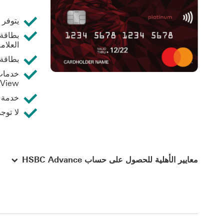
يتوفر 
العلامة
بطاقة ائت
View لجميع حساباتك لدى HSBC
خدمة ا
لا توج
معايير الأهلية للحصول على حساب HSBC Advance