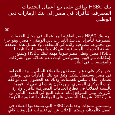
بنك HSBC يوافق على بيع أعمال الخدمات
المصرفية للأفراد في مصر إلى بنك الإمارات دبي
الوطني
Close
أبرم بنك HSBC مصر اتفاقية لبيع أعماله في مجال الخدمات
المصرفية للأفراد إلى بنك الإمارات دبي الوطني - مصر، وهو جزء
من مجموعة مصرفية رائدة في المنطقة. ولا تشمل هذه الصفقة
أنشطة الخدمات المصرفية للشركات والمؤسسات التابعة لـ
HSBC مصر. وتظل مصر سوقاً مهمة لبنك HSBC وتتمتع
بإمكانات نمو قوية، وسيواصل البنك دعم عملائه من الشركات
والمؤسسات في البلاد.
نحن نركز على دعم الموظفين والعملاء المتأثرين بهذه الخطوة
في مصر، وسنعمل بشكل وثيق مع بنك الإمارات دبي الوطني
لضمان انتقال سلس للعمليات، وذلك بعد الحصول على موافقة
البنك المركزي المصري. ولن تكون هناك أي تغييرات فورية
بالنسبة لعملائنا في قطاع الخدمات المصرفية للأفراد وإدارة
الثروات، ومن المتوقع إتمام عملية البيع في النصف الثاني من
عام 2027، شريطة الحصول على الموافقات التنظيمية اللازمة.
وستستمر منتجات وخدمات HSBC التي يستخدمها العملاء في
العمل كالمعتاد، وسيتم الإعلان عن أي تغييرات قبل وقت كافٍ.