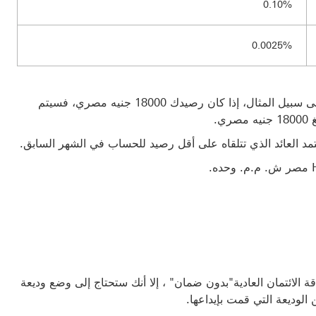
0.10%
0.0025%
سيتم تطبيق أسعار العوائد الموضحة على رصيدك بالكامل. على سبيل المثال، إذا كان رصيدك 18000 جنيه مصري، فسيتم
مد العائد الذي تتلقاه على أقل رصيد للحساب في الشهر السابق.
ة الائتمان العادية"بدون ضمان" ، إلا أنك ستحتاج إلى وضع وديعة