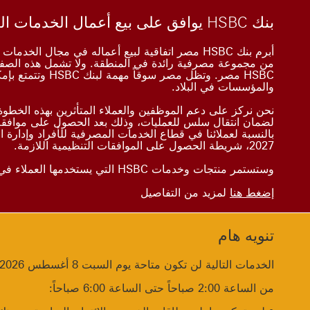
بنك HSBC يوافق على بيع أعمال الخدمات المصرفية للأفراد في مصر إلى بنك الإمارات دبي الوطني
Close
أبرم بنك HSBC مصر اتفاقية لبيع أعماله في مجال ا
من مجموعة مصرفية رائدة في المنطقة. ولا تشمل هذه الصفق
HSBC مصر. وتظل مص
والمؤسسات في البلاد.
نحن نركز على دعم الموظفين والعملاء المتأثرين بهذه الخط
لضمان انتقال سلس للعمليات، وذلك بعد الحصول على موافقة 
بالنسبة لعملائنا في قطاع الخدمات المصرفية للأفراد وإدارة ا
2027، شريطة الحصول على الموافقات التنظيمية اللازمة.
وستستمر منتجات وخدمات HSBC التي يستخدمها العملاء في العمل كالمعتاد، وسيتم الإعلان عن أي تغييرات قبل وقت كافٍ.
إضغط هنا
لمزيد من التفاصيل
تنويه هام
Close
الخدمات التالية لن تكون متاحة يوم السبت 8 أغسطس 2026 لقيامنا ببعض التحديثات لأنظمتنا:
من الساعة 2:00 صباحاً حتى الساعة 6:00 صباحاً: