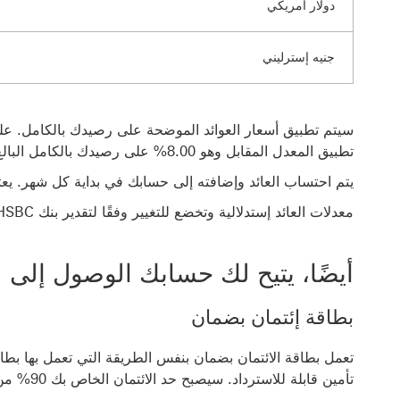
دولار أمريكي
جنيه إسترليني
تطبيق المعدل المقابل وهو 8.00% على رصيدك بالكامل البالغ 18000 جنيه مصري.
يتم احتساب العائد وإضافته إلى حسابك في بداية كل شهر. يعت
معدلات العائد إستدلالية وتخضع للتغيير وفقًا لتقدير بنك HSBC مصر ش. م.م. وحده.
أيضًا، يتيح لك حسابك الوصول إلى
بطاقة إئتمان بضمان
تعمل بطاقة الائتمان بضمان بنفس الطريقة التي تعمل بها بطاق
تأمين قابلة للاسترداد. سيصبح حد الائتمان الخاص بك 90% من الوديعة التي قمت بإيداعها.