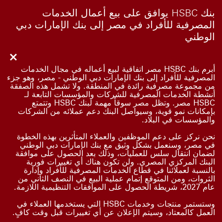
بنك HSBC يوافق على بيع أعمال الخدمات
المصرفية للأفراد في مصر إلى بنك الإمارات دبي
الوطني
أبرم بنك HSBC مصر اتفاقية لبيع أعماله في مجال الخدمات
المصرفية للأفراد إلى بنك الإمارات دبي الوطني - مصر، وهو جزء
من مجموعة مصرفية رائدة في المنطقة. ولا تشمل هذه الصفقة
أنشطة الخدمات المصرفية للشركات والمؤسسات التابعة لـ
HSBC مصر. وتظل مصر سوقاً مهمة لبنك HSBC وتتمتع
بإمكانات نمو قوية، وسيواصل البنك دعم عملائه من الشركات
والمؤسسات في البلاد.
نحن نركز على دعم الموظفين والعملاء المتأثرين بهذه الخطوة
في مصر، وسنعمل بشكل وثيق مع بنك الإمارات دبي الوطني
لضمان انتقال سلس للعمليات، وذلك بعد الحصول على موافقة
البنك المركزي المصري. ولن تكون هناك أي تغييرات فورية
بالنسبة لعملائنا في قطاع الخدمات المصرفية للأفراد وإدارة
الثروات، ومن المتوقع إتمام عملية البيع في النصف الثاني من
عام 2027، شريطة الحصول على الموافقات التنظيمية اللازمة.
وستستمر منتجات وخدمات HSBC التي يستخدمها العملاء في
العمل كالمعتاد، وسيتم الإعلان عن أي تغييرات قبل وقت كافٍ.