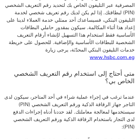
المصرفية عبر التليفون الخاص بك لتحديد رقم التعريف الشخصي
(PIN) لبطاقتك. إذا لم يكن لديك رقم تعريف شخصي لخدمة
التليفون البنكي، فسيساعدك أحد ممثلي خدمة العملاء لدينا على
إعداد هذا أثناء المكالمة. سيكون بمقدور حاملي البطاقات
الأساسية فقط استخدام هذا التسهيل لإنشاء أرقام التعريف
الشخصية للبطاقات الأساسية والإضافية. للحصول على خريطة
خدمات التليفون البنكي المحدّثة، يرجى زيارة
sbc.com.eg http://www.hsbc.com.eg/
www.hsbc.com.eg
متى أحتاج إلى استخدام رقم التعريف الشخصي
الخاص بي؟
عندما ترغب في إجراء عملية شراء في أحد المتاجر، سيكون لدى
التاجر جهاز الرقاقة الذكية ورقم التعريف الشخصي (PIN)
سيستخدمها لمعالجة معاملتك. لقد حددنا أدناه إجراءات الدفع
لدى التجار باستخدام الرقاقة الذكية ورقم التعريف الشخصي
(PIN):