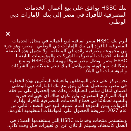
بنك HSBC يوافق على بيع أعمال الخدمات
المصرفية للأفراد في مصر إلى بنك الإمارات دبي
الوطني
أبرم بنك HSBC مصر اتفاقية لبيع أعماله في مجال الخدمات
المصرفية للأفراد إلى بنك الإمارات دبي الوطني - مصر، وهو جزء
من مجموعة مصرفية رائدة في المنطقة. ولا تشمل هذه الصفقة
أنشطة الخدمات المصرفية للشركات والمؤسسات التابعة لـ
HSBC مصر. وتظل مصر سوقاً مهمة لبنك HSBC وتتمتع
بإمكانات نمو قوية، وسيواصل البنك دعم عملائه من الشركات
والمؤسسات في البلاد.
نحن نركز على دعم الموظفين والعملاء المتأثرين بهذه الخطوة
في مصر، وسنعمل بشكل وثيق مع بنك الإمارات دبي الوطني
لضمان انتقال سلس للعمليات، وذلك بعد الحصول على موافقة
البنك المركزي المصري. ولن تكون هناك أي تغييرات فورية
بالنسبة لعملائنا في قطاع الخدمات المصرفية للأفراد وإدارة
الثروات، ومن المتوقع إتمام عملية البيع في النصف الثاني من
عام 2027، شريطة الحصول على الموافقات التنظيمية اللازمة.
وستستمر منتجات وخدمات HSBC التي يستخدمها العملاء في
العمل كالمعتاد، وسيتم الإعلان عن أي تغييرات قبل وقت كافٍ.